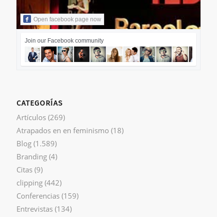
Open facebook page now
Join our Facebook community
CATEGORÍAS
Artículos
(269)
Atrapados en en feminismo
(18)
Blog
(1.589)
Branding
(4)
Citas
(9)
clipping
(442)
Conferencias
(159)
Entrevistas
(134)