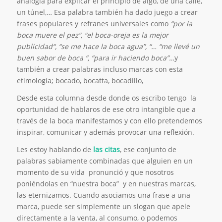
analogía para explicar el principio de algo, de una calle,
un túnel,… Esa palabra también ha dado juego a crear
frases populares y refranes universales como
“por la
boca muere el pez”, “el boca-oreja es la mejor
publicidad“, “se me hace la boca agua”, “… “me llevé un
buen sabor de boca “, “para ir haciendo boca”…
y
también a crear palabras incluso marcas con esta
etimología; bocado, bocatta, bocadillo,
Desde esta columna desde donde os escribo tengo la
oportunidad de hablaros de ese otro intangible que a
través de la boca manifestamos y con ello pretendemos
inspirar, comunicar y además provocar una reflexión.
Les estoy hablando de
las citas
, ese conjunto de
palabras sabiamente combinadas que alguien en un
momento de su vida pronunció y que nosotros
poniéndolas en “nuestra boca” y en nuestras marcas,
las eternizamos. Cuando asociamos una frase a una
marca, puede ser simplemente un slogan que apele
directamente a la venta, al consumo, o podemos