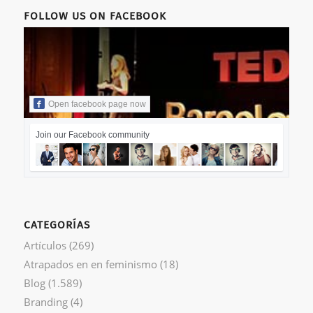
FOLLOW US ON FACEBOOK
Open facebook page now
Join our Facebook community
CATEGORÍAS
Artículos
(269)
Atrapados en en feminismo
(18)
Blog
(1.589)
Branding
(4)