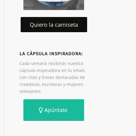
Quiero la camiseta
LA CÁPSULA INSPIRADORA:
Cada semana recibirás nuestra
cápsula inspiradora en tu email,
con citas y frases destacadas de
creadoras, escritoras y mujeres
relevantes.
Apúntate