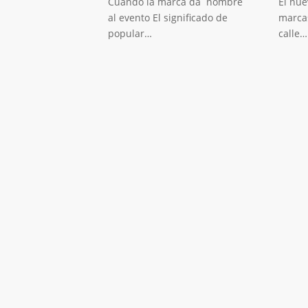
Cuando la marca da nombre
El nue
al evento El significado de
marcas
popular…
calle…