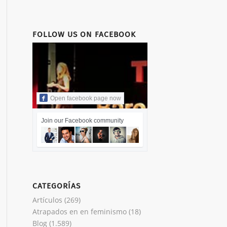
FOLLOW US ON FACEBOOK
Open facebook page now
Join our Facebook community
CATEGORÍAS
Artículos
(269)
Atrapados en en feminismo
(18)
Blog
(1.589)