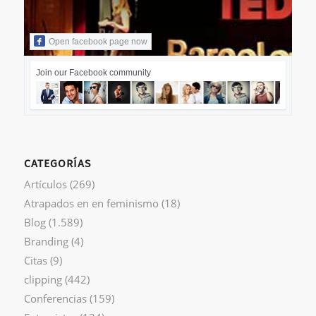
Open facebook page now
Join our Facebook community
CATEGORÍAS
Artículos
(269)
Atrapados en en feminismo
(18)
Blog
(1.589)
Branding
(4)
Citas
(9)
clipping
(442)
Conferencias
(159)