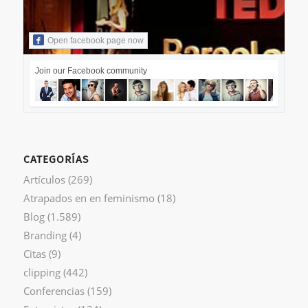
Open facebook page now
Join our Facebook community
CATEGORÍAS
Artículos
(269)
Atrapados en en feminismo
(18)
Blog
(1.589)
Branding
(4)
Citas
(9)
clipping
(442)
Conferencias
(159)