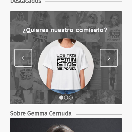
Destacados
Posterior
1
2
3
Sobre Gemma Cernuda