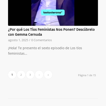
¿Por qué Los Tíos Feministas Nos Ponen? Descúbrelo
con Gemma Cernuda
agosto 1, 2025
/
0 Comentarios
¡Hola! Te presento el sexto episodio de Los tíos
feministas…
1
2
3
›
»
Página 1 de 15