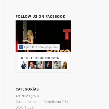
FOLLOW US ON FACEBOOK
Open facebook page now
Join our Facebook community
CATEGORÍAS
Artículos
(269)
Atrapados en en feminismo
(18)
Blog
(1.589)