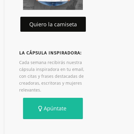
Quiero la camiseta
LA CÁPSULA INSPIRADORA:
Cada semana recibirás nuestra
cápsula inspiradora en tu email,
con citas y frases destacadas de
creadoras, escritoras y mujeres
relevantes.
Apúntate