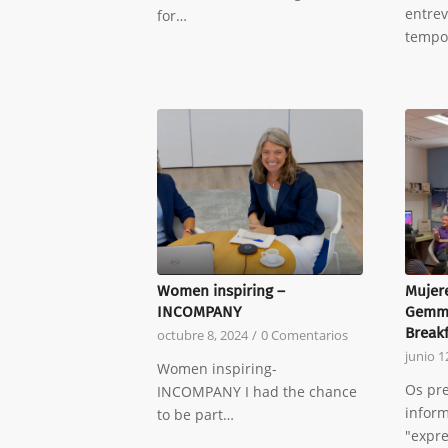
entrev
for…
tempo
Women inspiring –
Mujer
INCOMPANY
Gemma
Breakf
octubre 8, 2024
/
0 Comentarios
junio 1
Women inspiring-
Os pr
INCOMPANY I had the chance
infor
to be part…
"expr