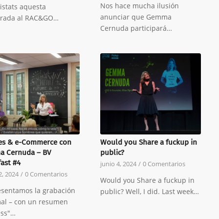
Nos hace mucha ilusión
istats aquesta
anunciar que Gemma
rada al RAC&GO…
Cernuda participará…
es & e-Commerce con
Would you Share a fuckup in
 Cernuda – BV
public?
ast #4
junio 4, 2024
/
0 Comentarios
2, 2024
/
0 Comentarios
Would you Share a fuckup in
esentamos la grabación
public? Well, I did. Last week…
mal – con un resumen
ess"…