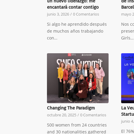
un nuevo liderazgo: me
de Ins
encantará contar contigo
Barce
junio 3, 2026
/
0 Comentarios
mayo 2
Si algo he aprendido después
Nos co
de muchos años trabajando
presen
con…
Girls…
Changing The Paradigm
La Veu
Start
octubre 20, 2025
/
0 Comentarios
junio 4
500 women from 24 countries
El 76
and 30 nationalities gathered