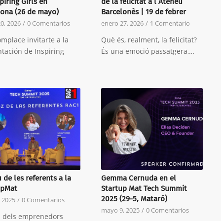
piring Girls en
de la felicitat a l’Ateneu
lona (26 de mayo)
Barcelonès | 19 de febrer
0, 2026
/
0 Comentarios
enero 27, 2026
/
1 Comentario
mplace invitarte a la
Què és, realment, la felicitat?
tación de Inspiring
És una emoció passatgera,…
 de les referents a la
Gemma Cernuda en el
upMat
Startup Mat Tech Summit
2025 (29-5, Mataró)
, 2025
/
0 Comentarios
mayo 9, 2025
/
0 Comentarios
% dels emprenedors