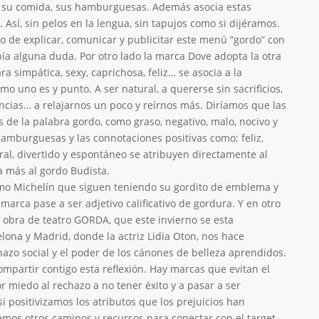
, su comida, sus hamburguesas. Además asocia estas
 Así, sin pelos en la lengua, sin tapujos como si dijéramos.
o de explicar, comunicar y publicitar este menú “gordo” con
abía alguna duda. Por otro lado la marca Dove adopta la otra
ara simpática, sexy, caprichosa, feliz… se asocia a la
o uno es y punto. A ser natural, a quererse sin sacrificios,
encias… a relajarnos un poco y reírnos más. Diríamos que las
 de la palabra gordo, como graso, negativo, malo, nocivo y
 hamburguesas y las connotaciones positivas como; feliz,
ural, divertido y espontáneo se atribuyen directamente al
a más al gordo Budista.
o Michelín que siguen teniendo su gordito de emblema y
arca pase a ser adjetivo calificativo de gordura. Y en otro
 obra de teatro GORDA, que este invierno se esta
ona y Madrid, donde la actriz Lidia Oton, nos hace
chazo social y el poder de los cánones de belleza aprendidos.
ompartir contigo esta reflexión. Hay marcas que evitan el
or miedo al rechazo a no tener éxito y a pasar a ser
i positivizamos los atributos que los prejuicios han
mos otros caminos y recursos para conectar con el target