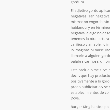
gordura.
El adjetivo gordo aplica
negativas. Tan negativa
misma; no engorda, sin g
hablando, y en términos
negativa, a algo no des
tenemos la otra lectur
cariñoso y amable, lo 
lo imaginas ni musculad
llamarle a alguien gordo
palabra cariñosa, un pi
Este preludio me sirve 
decir, que hay producto
positivamente a lo gord
prado publicitario y se 
establecimientos de co
Dove.
Burger King ha sido pol