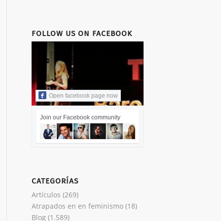
FOLLOW US ON FACEBOOK
Open facebook page now
Join our Facebook community
CATEGORÍAS
Artículos
(269)
Atrapados en en feminismo
(18)
Blog
(1.589)