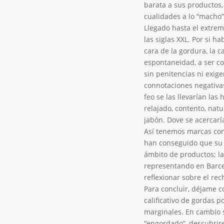
barata a sus productos
cualidades a lo “macho”.
Llegado hasta el extrem
las siglas XXL. Por si h
cara de la gordura, la c
espontaneidad, a ser com
sin penitencias ni exig
connotaciones negativas
feo se las llevarían las
relajado, contento, nat
jabón. Dove se acercarí
Así tenemos marcas com
han conseguido que su m
ámbito de productos; la
representando en Barcel
reflexionar sobre el re
Para concluir, déjame c
calificativo de gordas p
marginales. En cambio s
“engordado”, descubrire