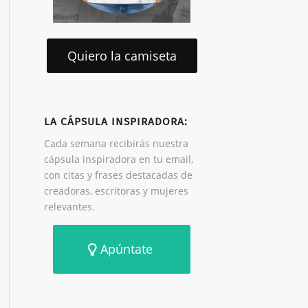
Quiero la camiseta
LA CÁPSULA INSPIRADORA:
Cada semana recibirás nuestra
cápsula inspiradora en tu email,
con citas y frases destacadas de
creadoras, escritoras y mujeres
relevantes.
Apúntate