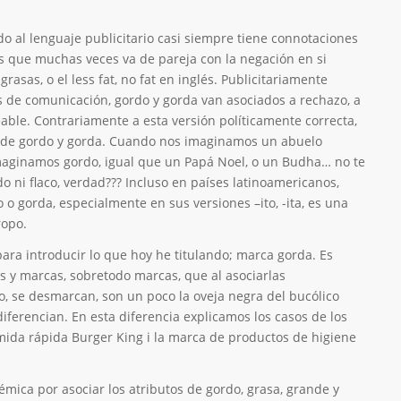
do al lenguaje publicitario casi siempre tiene connotaciones
s que muchas veces va de pareja con la negación en si
rasas, o el less fat, no fat en inglés. Publicitariamente
 de comunicación, gordo y gorda van asociados a rechazo, a
eable. Contrariamente a esta versión políticamente correcta,
a de gordo y gorda. Cuando nos imaginamos un abuelo
imaginamos gordo, igual que un Papá Noel, o un Budha… no te
o ni flaco, verdad??? Incluso en países latinoamericanos,
 o gorda, especialmente en sus versiones –ito, -ita, es una
ropo.
para introducir lo que hoy he titulando; marca gorda. Es
s y marcas, sobretodo marcas, que al asociarlas
o, se desmarcan, son un poco la oveja negra del bucólico
diferencian. En esta diferencia explicamos los casos de los
mida rápida Burger King i la marca de productos de higiene
émica por asociar los atributos de gordo, grasa, grande y