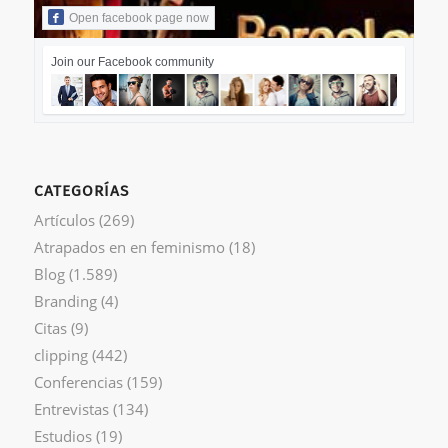
Open facebook page now
Join our Facebook community
CATEGORÍAS
Artículos
(269)
Atrapados en en feminismo
(18)
Blog
(1.589)
Branding
(4)
Citas
(9)
clipping
(442)
Conferencias
(159)
Entrevistas
(134)
Estudios
(19)