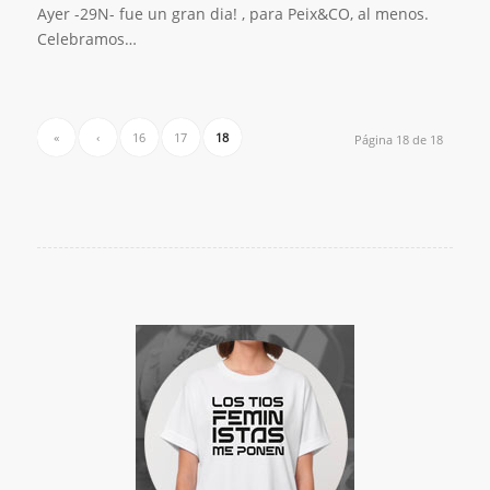
Ayer -29N- fue un gran dia! , para Peix&CO, al menos.
Celebramos…
«
‹
16
17
18
Página 18 de 18