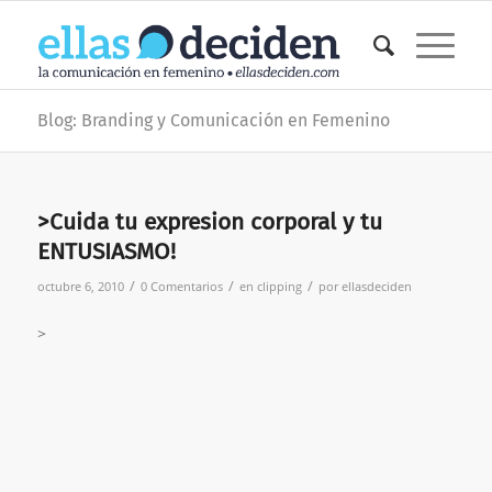
Blog: Branding y Comunicación en Femenino
>Cuida tu expresion corporal y tu
ENTUSIASMO!
/
/
/
octubre 6, 2010
0 Comentarios
en
clipping
por
ellasdeciden
>