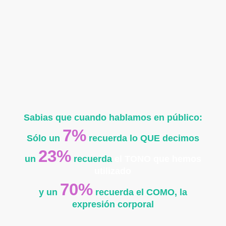
Sabias que cuando hablamos en público:
7%
Sólo un
recuerda lo QUE
decimos
23%
un
recuerda
el TONO
que hemos
utilizado
70%
y un
recuerda el COMO, la
expresión
corporal