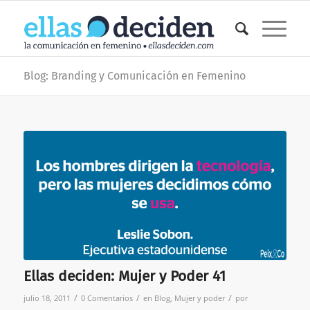
Blog: Branding y Comunicación en Femenino
Ellas deciden: Mujer y Poder 41
/
/
/
julio 18, 2011
0 Comentarios
en
Blog
,
Mujer y poder
por