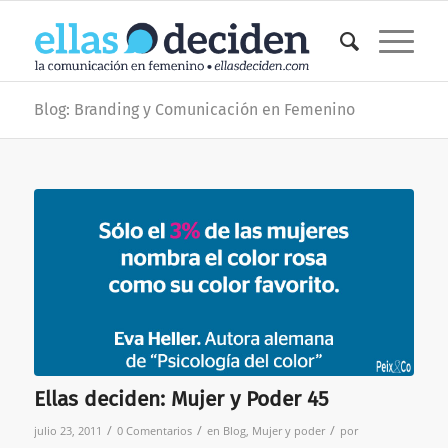
Blog: Branding y Comunicación en Femenino
Ellas deciden: Mujer y Poder 45
/
/
/
julio 23, 2011
0 Comentarios
en
Blog
,
Mujer y poder
por