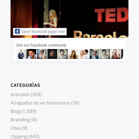
Open facebook page now
Join our Facebook community
CATEGORÍAS
Artículos
(269)
Atrapados en en feminismo
(18)
Blog
(1.589)
Branding
(4)
Citas
(9)
clipping
(442)