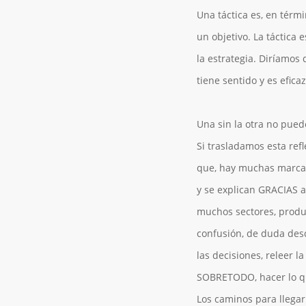
Una
táctica
es, en térmi
un objetivo. La
táctica
es
la estrategia. Diríamos 
tiene sentido y es efica
Una sin la otra no puede
Si trasladamos esta ref
que, hay muchas marcas
y se explican GRACIAS 
muchos sectores, produ
confusión, de duda des
las decisiones, releer l
SOBRETODO, hacer lo que
Los caminos para llegar 