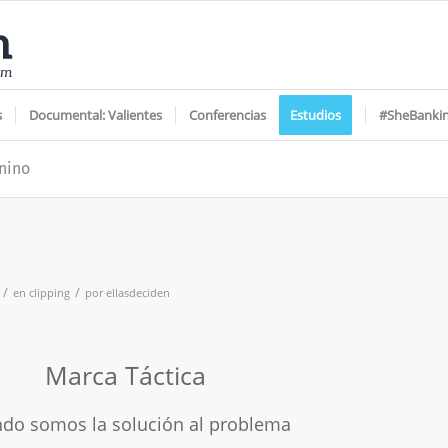
s
Documental: Valientes
Conferencias
Estudios
#SheBanki
nino
/
/
en
clipping
por
ellasdeciden
Marca Táctica
do somos la solución al problema