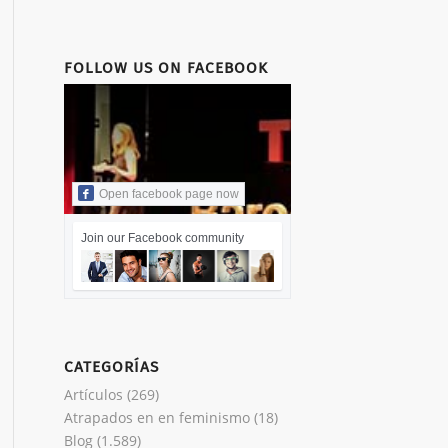
FOLLOW US ON FACEBOOK
Open facebook page now
Join our Facebook community
CATEGORÍAS
Artículos
(269)
Atrapados en en feminismo
(18)
Blog
(1.589)