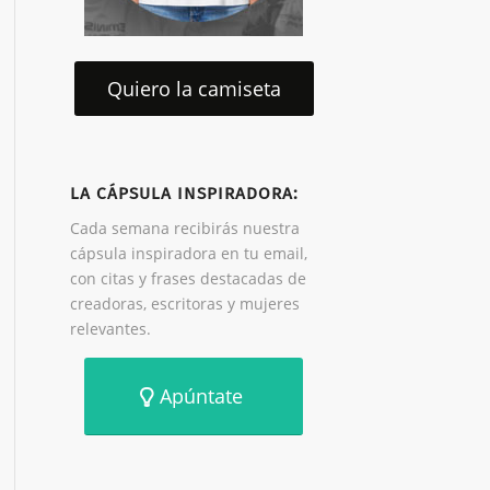
Quiero la camiseta
LA CÁPSULA INSPIRADORA:
Cada semana recibirás nuestra
cápsula inspiradora en tu email,
con citas y frases destacadas de
creadoras, escritoras y mujeres
relevantes.
Apúntate