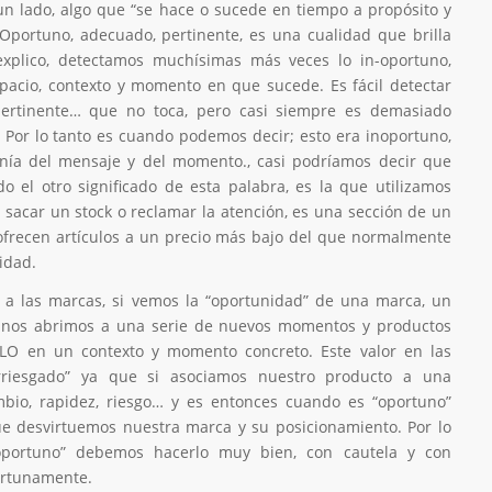
un lado, algo que “se hace o sucede en tiempo a propósito y
Oportuno, adecuado, pertinente, es una cualidad que brilla
xplico, detectamos muchísimas más veces lo in-oportuno,
spacio, contexto y momento en que sucede. Es fácil detectar
-pertinente… que no toca, pero casi siempre es demasiado
 Por lo tanto es cuando podemos decir; esto era inoportuno,
ía del mensaje y del momento., casi podríamos decir que
ado el otro significado de esta palabra, es la que utilizamos
 sacar un stock o reclamar la atención, es una sección de un
ofrecen artículos a un precio más bajo del que normalmente
idad.
r a las marcas, si vemos la “oportunidad” de una marca, un
o nos abrimos a una serie de nuevos momentos y productos
LO en un contexto y momento concreto. Este valor en las
riesgado” ya que si asociamos nuestro producto a una
ambio, rapidez, riesgo… y es entonces cuando es “oportuno”
e desvirtuemos nuestra marca y su posicionamiento. Por lo
oportuno” debemos hacerlo muy bien, con cautela y con
portunamente.