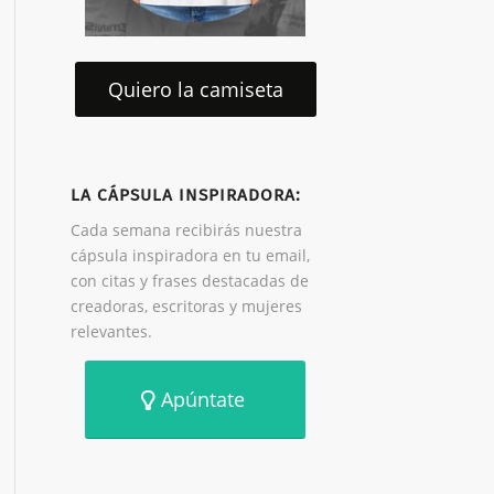
Quiero la camiseta
LA CÁPSULA INSPIRADORA:
Cada semana recibirás nuestra
cápsula inspiradora en tu email,
con citas y frases destacadas de
creadoras, escritoras y mujeres
relevantes.
Apúntate