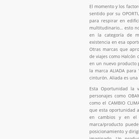
El momento y los facto
sentido por su OPORTU
para respirar en edifi
multitudinario… esto n
en la categoría de 
existencia en esa opor
Otras marcas que apro
de viajes como Halcón 
en un nuevo producto p
la marca ALIADA para 
cinturón. Aliada es una
Esta Oportunidad la v
personajes como OBAM
como el CAMBIO CLIMA
que esta oportunidad an
en cambios y en el 
marca/producto puede 
posicionamiento y diri
imaginado. Un produ