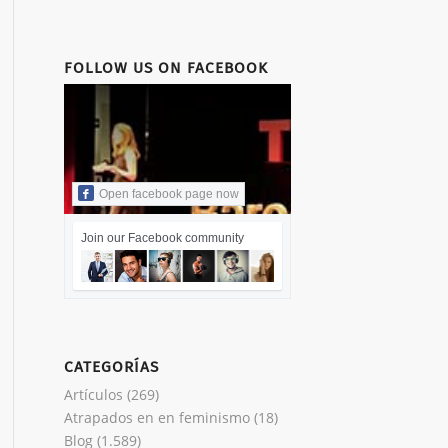
FOLLOW US ON FACEBOOK
Open facebook page now
Join our Facebook community
CATEGORÍAS
Artículos
(269)
Atrapados en en feminismo
(18)
Blog
(1.589)