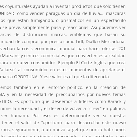
res coyunturales ayudan a inventar productos que solo tienen
NIDAD, como vender paraguas un día de lluvia…, mascaras
cios que están fumigando, o prismáticos en un espectáculo
o se prevé, simplemente pasa y reaccionas. Así podemos ver
marcas de distribución marcas, emblemas que basan su
tunidad de comprar por precio como Lidl, Dia% o Mercadona.
vechan la crisis económica mundial para hacer ofertas 2X1
o Marsans y centros comerciales que convierten esta realidad
ara un nuevo consumidor. Ejemplo El Corte Ingles que crea
“aliarse” al consumidor en estos momentos de apretarse el
 marca OPORTUNA. Y ese valor es el que la diferencia.
emos también en el entorno político, en la creación de
A y en la necesidad de preocuparnos por nuevos temas
TICO. Es oportuno que deseemos a líderes como Barack y
ime la necesidad y el deseo de volver a “creer” en política,
ser humano. Por eso, es determinante ver si nuestra
tener el valor de “oportuno” para desarrollar este nuevo
girnos, seguramente, a un nuevo target que nunca habríamos
cto oportuno no siempre responde a un producto cuyo