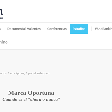
s
Documental: Valientes
Conferencias
Estudios
#SheBanki
nino
/
/
arios
en
clipping
por
ellasdeciden
Marca Oportuna
Cuando es el “ahora o nunca”