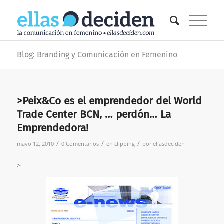
Blog: Branding y Comunicación en Femenino
>Peix&Co es el emprendedor del World
Trade Center BCN, … perdón… La
Emprendedora!
/
/
/
mayo 12, 2010
0 Comentarios
en
clipping
por
ellasdeciden
>