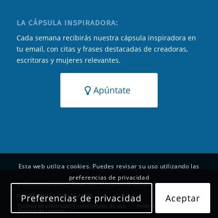
LA CÁPSULA INSPIRADORA:
Cada semana recibirás nuestra cápsula inspiradora en
tu email, con citas y frases destacadas de creadoras,
escritoras y mujeres relevantes.
Apúntate
Esta web utiliza cookies. Puedes revisar su uso utilizando las
preferencias de privacidad
© ellasdeciden.com | Desarrollo Wordpress & WooCommerce y
mantenimiento web:
Mutabile
Preferencias de privacidad
Aceptar
Política de privacidad y condiciones de uso
Aviso legal
Política de cookies