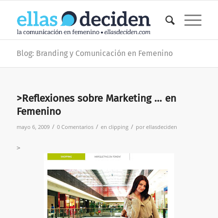
Blog: Branding y Comunicación en Femenino
>Reflexiones sobre Marketing … en
Femenino
/
/
/
mayo 6, 2009
0 Comentarios
en
clipping
por
ellasdeciden
>