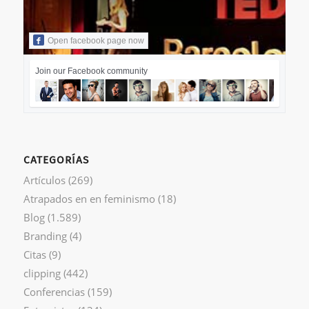
Open facebook page now
Join our Facebook community
CATEGORÍAS
Artículos
(269)
Atrapados en en feminismo
(18)
Blog
(1.589)
Branding
(4)
Citas
(9)
clipping
(442)
Conferencias
(159)