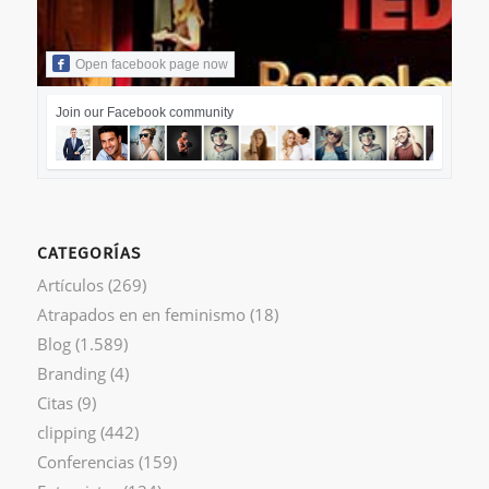
Open facebook page now
Join our Facebook community
CATEGORÍAS
Artículos
(269)
Atrapados en en feminismo
(18)
Blog
(1.589)
Branding
(4)
Citas
(9)
clipping
(442)
Conferencias
(159)