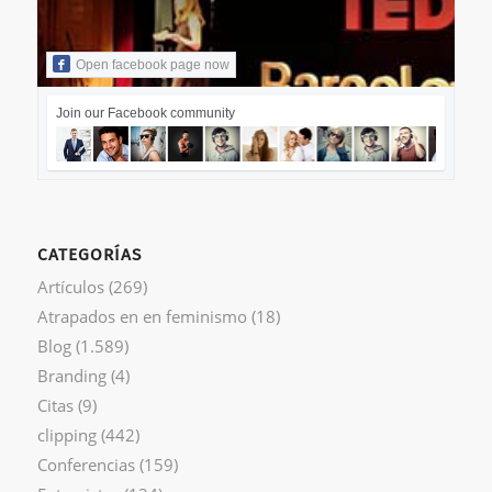
Open facebook page now
Join our Facebook community
CATEGORÍAS
Artículos
(269)
Atrapados en en feminismo
(18)
Blog
(1.589)
Branding
(4)
Citas
(9)
clipping
(442)
Conferencias
(159)