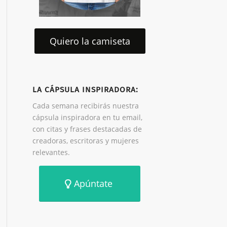
Quiero la camiseta
LA CÁPSULA INSPIRADORA:
Cada semana recibirás nuestra
cápsula inspiradora en tu email,
con citas y frases destacadas de
creadoras, escritoras y mujeres
relevantes.
Apúntate