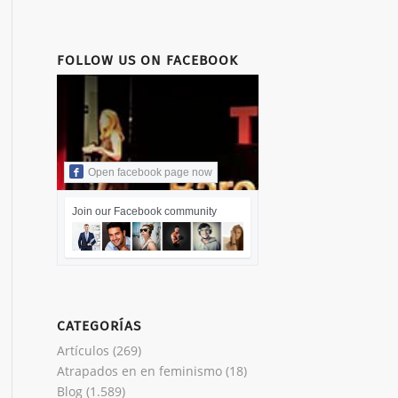
FOLLOW US ON FACEBOOK
Open facebook page now
Join our Facebook community
CATEGORÍAS
Artículos
(269)
Atrapados en en feminismo
(18)
Blog
(1.589)