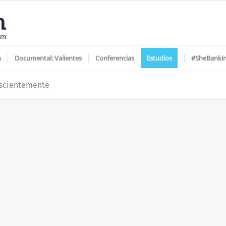
s
Documental: Valientes
Conferencias
Estudios
#SheBanki
nscientemente