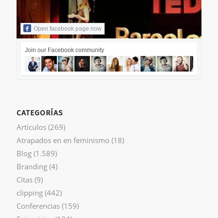
Open facebook page now
Join our Facebook community
CATEGORÍAS
Artículos
(269)
Atrapados en en feminismo
(18)
Blog
(1.589)
Branding
(4)
Citas
(9)
clipping
(442)
Conferencias
(159)