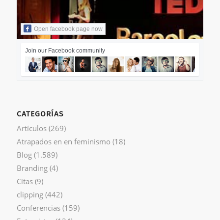
Open facebook page now
Join our Facebook community
CATEGORÍAS
Artículos
(269)
Atrapados en en feminismo
(18)
Blog
(1.589)
Branding
(4)
Citas
(9)
clipping
(442)
Conferencias
(159)