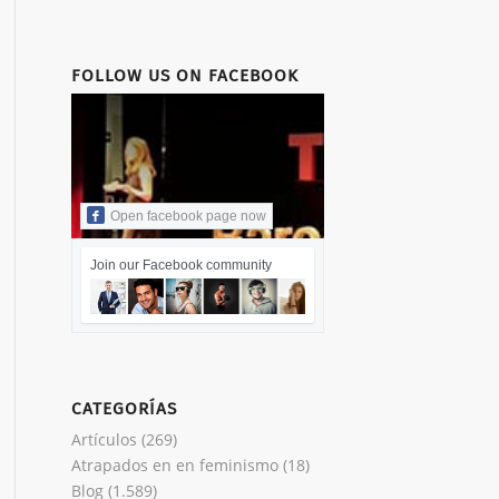
FOLLOW US ON FACEBOOK
Open facebook page now
Join our Facebook community
CATEGORÍAS
Artículos
(269)
Atrapados en en feminismo
(18)
Blog
(1.589)