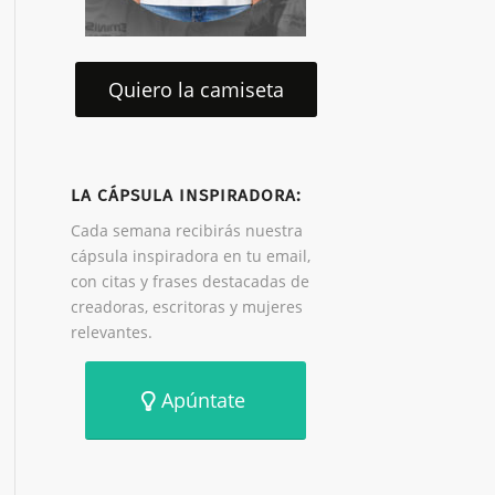
Quiero la camiseta
LA CÁPSULA INSPIRADORA:
Cada semana recibirás nuestra
cápsula inspiradora en tu email,
con citas y frases destacadas de
creadoras, escritoras y mujeres
relevantes.
Apúntate