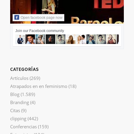
Open facebook page now
Join our Facebook community
CATEGORÍAS
Artículos
(269)
Atrapados en en feminismo
(18)
Blog
(1.589)
Branding
(4)
Citas
(9)
clipping
(442)
Conferencias
(159)