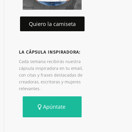
Quiero la camiseta
LA CÁPSULA INSPIRADORA:
Cada semana recibirás nuestra
cápsula inspiradora en tu email,
con citas y frases destacadas de
creadoras, escritoras y mujeres
relevantes.
Apúntate