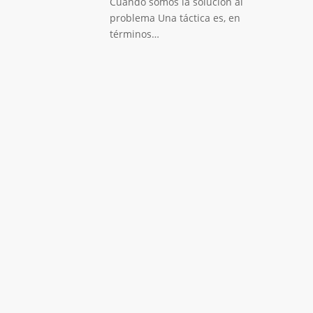
Cuando somos la solución al
problema Una táctica es, en
términos…