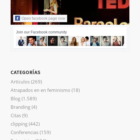
Open facebook page now
Join our Facebook community
CATEGORÍAS
Artículos
(269)
Atrapados en en feminismo
(18)
Blog
(1.589)
Branding
(4)
Citas
(9)
clipping
(442)
Conferencias
(159)