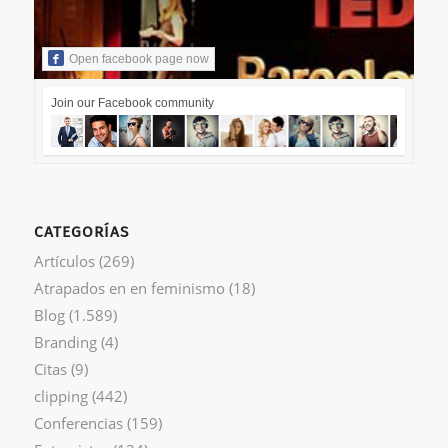
Open facebook page now
Join our Facebook community
CATEGORÍAS
Artículos
(269)
Atrapados en en feminismo
(18)
Blog
(1.589)
Branding
(4)
Citas
(9)
clipping
(442)
Conferencias
(159)