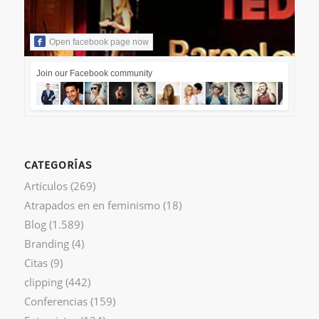
Open facebook page now
Join our Facebook community
CATEGORÍAS
Artículos
(269)
Atrapados en en feminismo
(18)
Blog
(1.589)
Branding
(4)
Citas
(9)
clipping
(442)
Conferencias
(159)