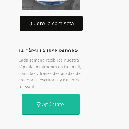
Quiero la camiseta
LA CÁPSULA INSPIRADORA:
Cada semana recibirás nuestra
cápsula inspiradora en tu email,
con citas y frases destacadas de
creadoras, escritoras y mujeres
relevantes.
Apúntate