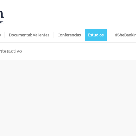
s
Documental: Valientes
Conferencias
Estudios
#SheBanki
nteractivo