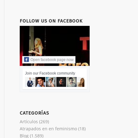
FOLLOW US ON FACEBOOK
Open facebook page now
Join our Facebook community
CATEGORÍAS
Artículos
(269)
Atrapados en en feminismo
(18)
Blog
(1.589)