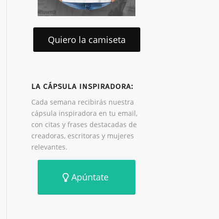
Quiero la camiseta
LA CÁPSULA INSPIRADORA:
Cada semana recibirás nuestra
cápsula inspiradora en tu email,
con citas y frases destacadas de
creadoras, escritoras y mujeres
relevantes.
Apúntate