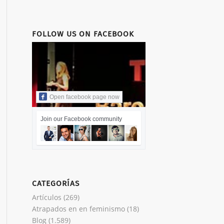
FOLLOW US ON FACEBOOK
Open facebook page now
Join our Facebook community
CATEGORÍAS
Artículos
(269)
Atrapados en en feminismo
(18)
Blog
(1.589)