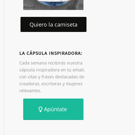
Quiero la camiseta
LA CÁPSULA INSPIRADORA:
Cada semana recibirás nuestra
cápsula inspiradora en tu email,
con citas y frases destacadas de
creadoras, escritoras y mujeres
relevantes.
Apúntate