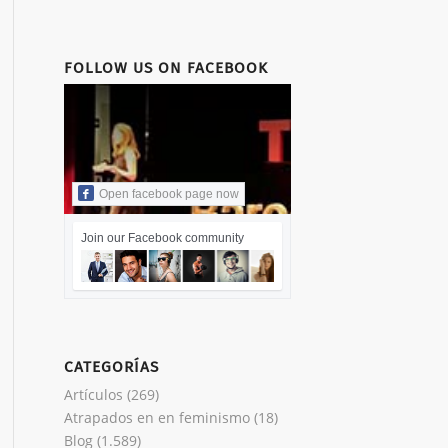
FOLLOW US ON FACEBOOK
Open facebook page now
Join our Facebook community
CATEGORÍAS
Artículos
(269)
Atrapados en en feminismo
(18)
Blog
(1.589)