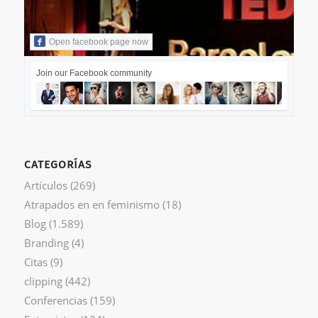
Open facebook page now
Join our Facebook community
CATEGORÍAS
Artículos
(269)
Atrapados en en feminismo
(18)
Blog
(1.589)
Branding
(4)
Citas
(9)
clipping
(442)
Conferencias
(159)