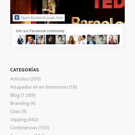
Open facebook page now
Join our Facebook community
CATEGORÍAS
Artículos
(269)
Atrapados en en feminismo
(18)
Blog
(1.589)
Branding
(4)
Citas
(9)
clipping
(442)
Conferencias
(159)