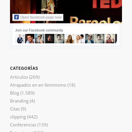
Open facebook page now
Join our Facebook community
CATEGORÍAS
Artículos
(269)
Atrapados en en feminismo
(18)
Blog
(1.589)
Branding
(4)
Citas
(9)
clipping
(442)
Conferencias
(159)