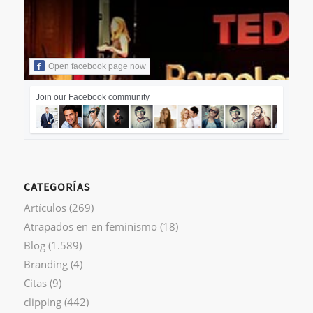
Open facebook page now
Join our Facebook community
CATEGORÍAS
Artículos
(269)
Atrapados en en feminismo
(18)
Blog
(1.589)
Branding
(4)
Citas
(9)
clipping
(442)