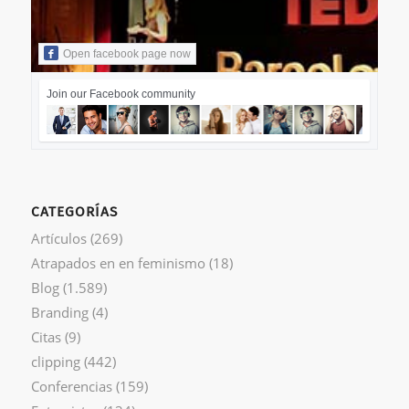
Open facebook page now
Join our Facebook community
CATEGORÍAS
Artículos
(269)
Atrapados en en feminismo
(18)
Blog
(1.589)
Branding
(4)
Citas
(9)
clipping
(442)
Conferencias
(159)