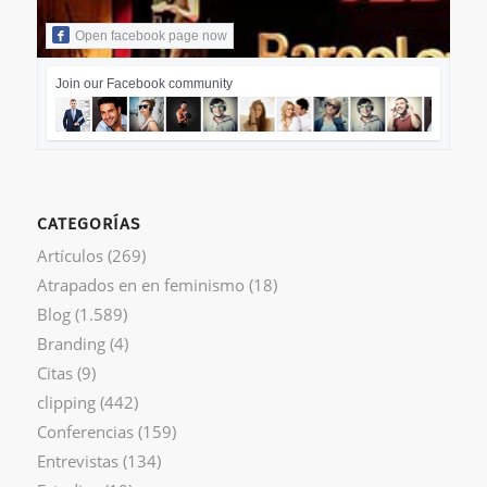
Open facebook page now
Join our Facebook community
CATEGORÍAS
Artículos
(269)
Atrapados en en feminismo
(18)
Blog
(1.589)
Branding
(4)
Citas
(9)
clipping
(442)
Conferencias
(159)
Entrevistas
(134)