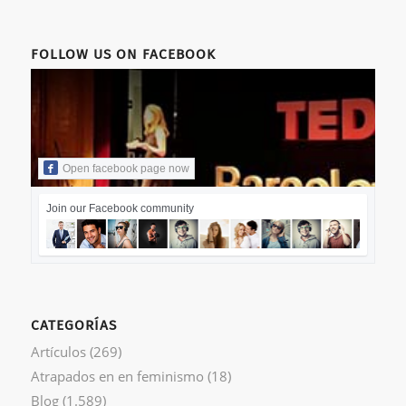
FOLLOW US ON FACEBOOK
Open facebook page now
Join our Facebook community
CATEGORÍAS
Artículos
(269)
Atrapados en en feminismo
(18)
Blog
(1.589)