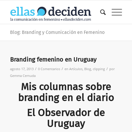
Blog: Branding y Comunicación en Femenino
Branding femenino en Uruguay
/
/
/
agosto 17, 2013
0 Comentarios
en
Artículos
,
Blog
,
clipping
por
Gemma Cernuda
Mis columnas sobre
branding en el diario
El Observador de
Uruguay