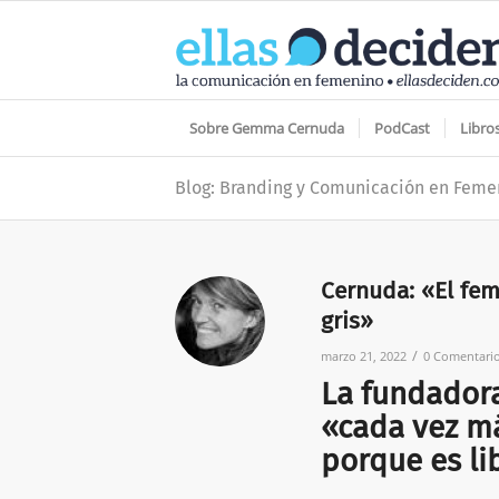
Sobre Gemma Cernuda
PodCast
Libro
Blog: Branding y Comunicación en Feme
Cernuda: «El fem
gris»
/
marzo 21, 2022
0 Comentari
La fundadora
«cada vez m
porque es li