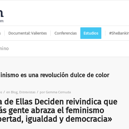
s
Documental: Valientes
Conferencias
Estudios
#SheBanki
nino
inismo es una revolución dulce de color
/
/
os
en
Blog
,
Entrevistas
por
Gemma Cernuda
 de Ellas Deciden reivindica que
ás gente abraza el feminismo
bertad, igualdad y democracia»