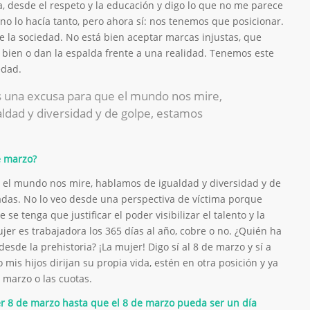
a, desde el respeto y la educación y digo lo que no me parece
no lo hacía tanto, pero ahora sí: nos tenemos que posicionar.
e la sociedad. No está bien aceptar marcas injustas, que
á bien o dan la espalda frente a una realidad. Tenemos este
edad.
s una excusa para que el mundo nos mire,
ldad y diversidad y de golpe, estamos
e marzo?
 el mundo nos mire, hablamos de igualdad y diversidad y de
zadas. No lo veo desde una perspectiva de víctima porque
se tenga que justificar el poder visibilizar el talento y la
er es trabajadora los 365 días al año, cobre o no. ¿Quién ha
desde la prehistoria? ¡La mujer! Digo sí al 8 de marzo y sí a
 mis hijos dirijan su propia vida, estén en otra posición y ya
e marzo o las cuotas.
er 8 de marzo hasta que el 8 de marzo pueda ser un día