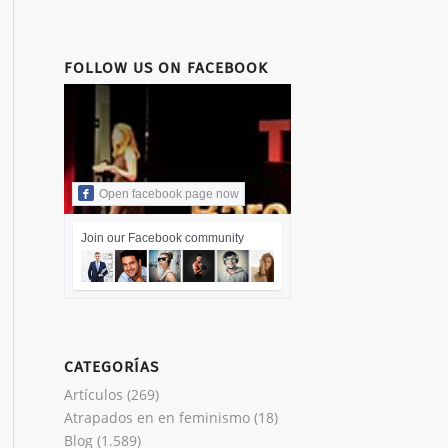
FOLLOW US ON FACEBOOK
Open facebook page now
Join our Facebook community
CATEGORÍAS
Artículos
(269)
Atrapados en en feminismo
(18)
Blog
(1.589)