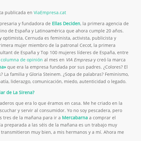
sta publicada en
ViaEmpresa.cat
presaria y fundadora de
Ellas Deciden
, la primera agencia de
ino de España y Latinoamérica que ahora cumple 20 años.
 optimista, Cernuda es feminista, activista, publicista y
rimera mujer miembro de la patronal Cecot, la primera
tant de España y Top 100 mujeres líderes de España, entre
 columna de opinión
al mes en
VIA Empresa
y creó la marca
na»
que era la empresa fundada por sus padres. ¿Colores? El
tes? La familia y Gloria Steinem. ¿Sopa de palabras? Feminismo,
patía, liderazgo, comunicación, miedo, autenticidad o legado.
iar de La Sirena?
caderos que era lo que éramos en casa. Me he criado en la
 escuchar y servir al consumidor. Yo no soy pescadera, pero
s tres de la mañana para ir a
Mercabarna
a comprar el
da preparada a las séis de la mañana es un trabajo muy
o transmitieron muy bien, a mis hermanos y a mí. Ahora me