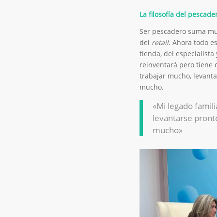
La filosofía del pescade
Ser pescadero suma mu
del
retail
. Ahora todo e
tienda, del especialista
reinventará pero tiene 
trabajar mucho, levantars
mucho.
«Mi legado famili
levantarse pronto,
mucho»