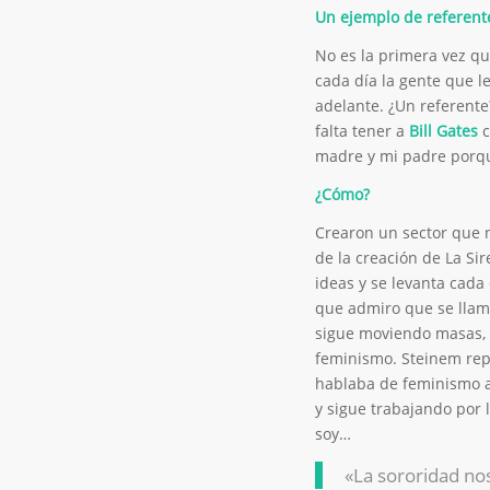
Un ejemplo de referente
No es la primera vez qu
cada día la gente que l
adelante. ¿Un referent
falta tener a
Bill Gates
c
madre y mi padre porqu
¿Cómo?
Crearon un sector que n
de la creación de La Si
ideas y se levanta cada
que admiro que se lla
sigue moviendo masas, 
feminismo. Steinem rep
hablaba de feminismo a 
y sigue trabajando por 
soy…
«La sororidad no