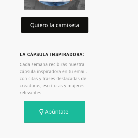
Quiero la camiseta
LA CÁPSULA INSPIRADORA:
Cada semana recibirás nuestra
cápsula inspiradora en tu email,
con citas y frases destacadas de
creadoras, escritoras y mujeres
relevantes.
Apúntate