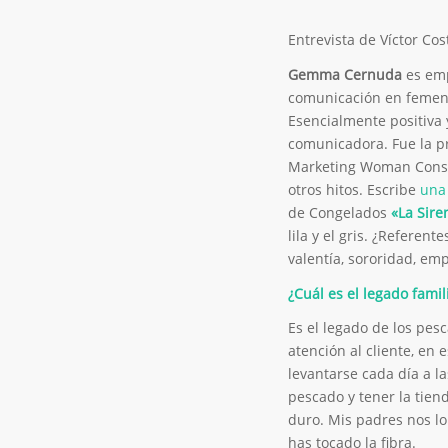
Entrevista de Víctor Co
Gemma Cernuda
es em
comunicación en femen
Esencialmente positiva y
comunicadora. Fue la p
Marketing Woman Consul
otros hitos. Escribe
una
de Congelados
«La Sire
lila y el gris. ¿Referen
valentía, sororidad, em
¿Cuál es el legado famil
Es el legado de los pes
atención al cliente, en
levantarse cada día a la
pescado y tener la tien
duro. Mis padres nos l
has tocado la fibra.