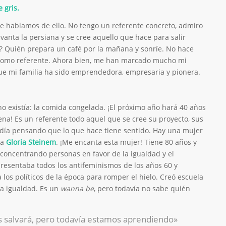
 gris.
e hablamos de ello. No tengo un referente concreto, admiro
evanta la persiana y se cree aquello que hace para salir
e? Quién prepara un café por la mañana y sonríe. No hace
omo referente. Ahora bien, me han marcado mucho mi
e mi familia ha sido emprendedora, empresaria y pionera.
o existía: la comida congelada. ¡El próximo año hará 40 años
rena! Es un referente todo aquel que se cree su proyecto, sus
 día pensando que lo que hace tiene sentido. Hay una mujer
ma
Gloria
Steinem
. ¡Me encanta esta mujer! Tiene 80 años y
concentrando personas en favor de la igualdad y el
resentaba todos los antifeminismos de los años 60 y
los políticos de la época para romper el hielo. Creó escuela
la igualdad. Es un
wanna be
, pero todavía no sabe quién
s salvará, pero todavía estamos aprendiendo»