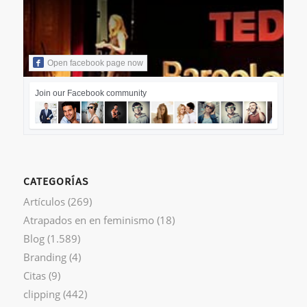
Open facebook page now
Join our Facebook community
CATEGORÍAS
Artículos
(269)
Atrapados en en feminismo
(18)
Blog
(1.589)
Branding
(4)
Citas
(9)
clipping
(442)