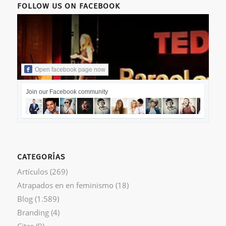
FOLLOW US ON FACEBOOK
Open facebook page now
Join our Facebook community
CATEGORÍAS
Artículos
(269)
Atrapados en en feminismo
(18)
Blog
(1.589)
Branding
(4)
Citas
(9)