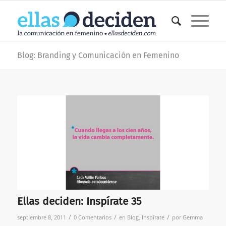
Blog: Branding y Comunicación en Femenino
Ellas deciden: Inspírate 35
/
/
/
septiembre 8, 2011
0 Comentarios
en
Blog
,
Inspírate
por
Gemma