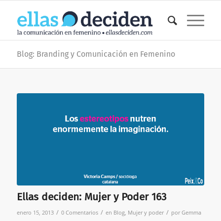
Blog: Branding y Comunicación en Femenino
Ellas deciden: Mujer y Poder 163
/
/
/
enero 15, 2013
0 Comentarios
en
Blog
,
Mujer y poder
por
Gemma