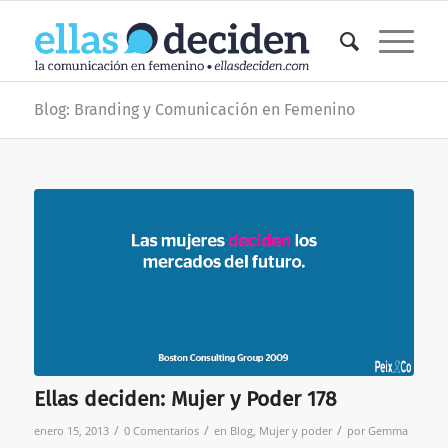
Blog: Branding y Comunicación en Femenino
Ellas deciden: Mujer y Poder 178
/
/
/
enero 15, 2013
0 Comentarios
en
Blog
,
Mujer y poder
por
Gemma