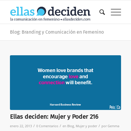
Blog: Branding y Comunicación en Femenino
Ellas deciden: Mujer y Poder 216
/
/
/
enero 22, 2013
0 Comentarios
en
Blog
,
Mujer y poder
por
Gemma