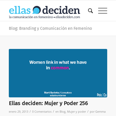
Blog: Branding y Comunicación en Femenino
Ellas deciden: Mujer y Poder 256
/
/
/
enero 29, 2013
0 Comentarios
en
Blog
,
Mujer y poder
por
Gemma