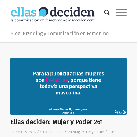
Blog: Branding y Comunicación en Femenino
Ellas deciden: Mujer y Poder 261
/
/
/
febrero 18, 2013
0 Comentarios
en
Blog
,
Mujer y poder
por