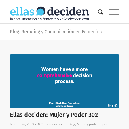
Blog: Branding y Comunicación en Femenino
Ellas deciden: Mujer y Poder 302
/
/
/
febrero 26, 2013
0 Comentarios
en
Blog
,
Mujer y poder
por